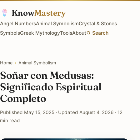
Know
Mastery
Angel Numbers
Animal Symbolism
Crystal & Stones
Symbols
Greek Mythology
Tools
About
Search
Home
›
Animal Symbolism
Soñar con Medusas:
Significado Espiritual
Completo
Published May 15, 2025 · Updated August 4, 2026 · 12
min read